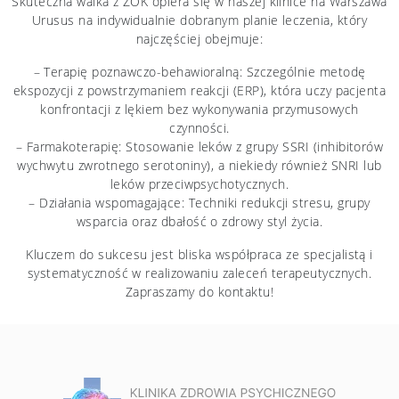
Skuteczna walka z ZOK opiera się w naszej klinice na Warszawa
Urusus na indywidualnie dobranym planie leczenia, który
najczęściej obejmuje:
– Terapię poznawczo-behawioralną: Szczególnie metodę
ekspozycji z powstrzymaniem reakcji (ERP), która uczy pacjenta
konfrontacji z lękiem bez wykonywania przymusowych
czynności.
– Farmakoterapię: Stosowanie leków z grupy SSRI (inhibitorów
wychwytu zwrotnego serotoniny), a niekiedy również SNRI lub
leków przeciwpsychotycznych.
– Działania wspomagające: Techniki redukcji stresu, grupy
wsparcia oraz dbałość o zdrowy styl życia.
Kluczem do sukcesu jest bliska współpraca ze specjalistą i
systematyczność w realizowaniu zaleceń terapeutycznych.
Zapraszamy do kontaktu!