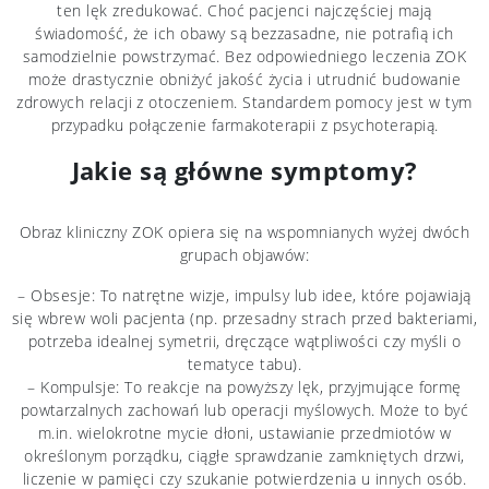
ten lęk zredukować. Choć pacjenci najczęściej mają
świadomość, że ich obawy są bezzasadne, nie potrafią ich
samodzielnie powstrzymać. Bez odpowiedniego leczenia ZOK
może drastycznie obniżyć jakość życia i utrudnić budowanie
zdrowych relacji z otoczeniem. Standardem pomocy jest w tym
przypadku połączenie farmakoterapii z psychoterapią.
Jakie są główne symptomy?
Obraz kliniczny ZOK opiera się na wspomnianych wyżej dwóch
grupach objawów:
– Obsesje: To natrętne wizje, impulsy lub idee, które pojawiają
się wbrew woli pacjenta (np. przesadny strach przed bakteriami,
potrzeba idealnej symetrii, dręczące wątpliwości czy myśli o
tematyce tabu).
– Kompulsje: To reakcje na powyższy lęk, przyjmujące formę
powtarzalnych zachowań lub operacji myślowych. Może to być
m.in. wielokrotne mycie dłoni, ustawianie przedmiotów w
określonym porządku, ciągłe sprawdzanie zamkniętych drzwi,
liczenie w pamięci czy szukanie potwierdzenia u innych osób.