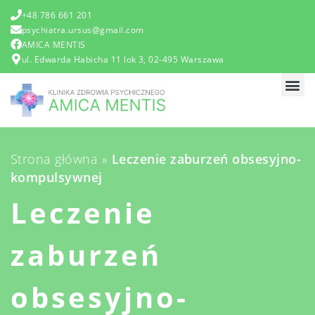
+48 786 661 201
psychiatra.ursus@gmail.com
AMICA MENTIS
ul. Edwarda Habicha 11 lok 3, 02-495 Warszawa
STRONA
ZAKRES 
Strona główna
»
Leczenie zaburzeń obsesyjno-
kompulsywnej
Leczenie
zaburzeń
obsesyjno-